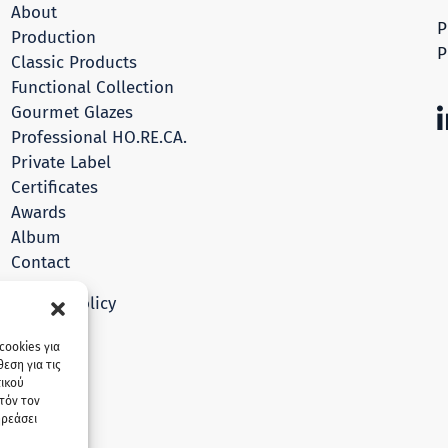
About
P
Production
P
Classic Products
Functional Collection
Gourmet Glazes
Professional HO.RE.CA.
Private Label
Certificates
Awards
Album
Contact
Privacy Policy
cookies για
εση για τις
πικού
τόν τον
ηρεάσει