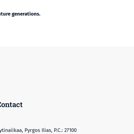
uture generations.
Contact
ytinaiikaa, Pyrgos Ilias, P.C.: 27100